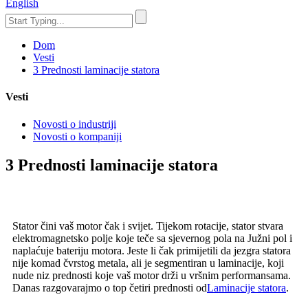
English
Dom
Vesti
3 Prednosti laminacije statora
Vesti
Novosti o industriji
Novosti o kompaniji
3 Prednosti laminacije statora
Stator čini vaš motor čak i svijet. Tijekom rotacije, stator stvara
elektromagnetsko polje koje teče sa sjevernog pola na Južni pol i
naplaćuje bateriju motora. Jeste li čak primijetili da jezgra statora
nije komad čvrstog metala, ali je segmentiran u laminacije, koji
nude niz prednosti koje vaš motor drži u vršnim performansama.
Danas razgovarajmo o top četiri prednosti od
Laminacije statora
.