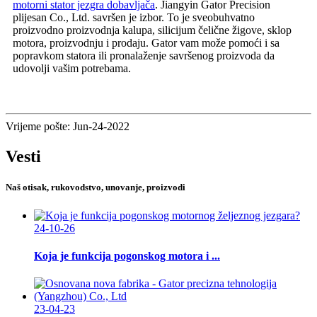
motorni stator jezgra dobavljača
. Jiangyin Gator Precision
plijesan Co., Ltd. savršen je izbor. To je sveobuhvatno
proizvodno proizvodnja kalupa, silicijum čelične žigove, sklop
motora, proizvodnju i prodaju. Gator vam može pomoći i sa
popravkom statora ili pronalaženje savršenog proizvoda da
udovolji vašim potrebama.
Vrijeme pošte: Jun-24-2022
Vesti
Naš otisak, rukovodstvo, unovanje, proizvodi
24-10-26
Koja je funkcija pogonskog motora i ...
23-04-23