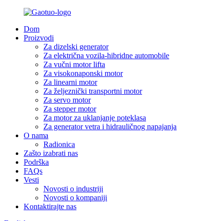
Dom
Proizvodi
Za dizelski generator
Za električna vozila-hibridne automobile
Za vučni motor lifta
Za visokonaponski motor
Za linearni motor
Za željeznički transportni motor
Za servo motor
Za stepper motor
Za motor za uklanjanje poteklasa
Za generator vetra i hidrauličnog napajanja
O nama
Radionica
Zašto izabrati nas
Podrška
FAQs
Vesti
Novosti o industriji
Novosti o kompaniji
Kontaktirajte nas