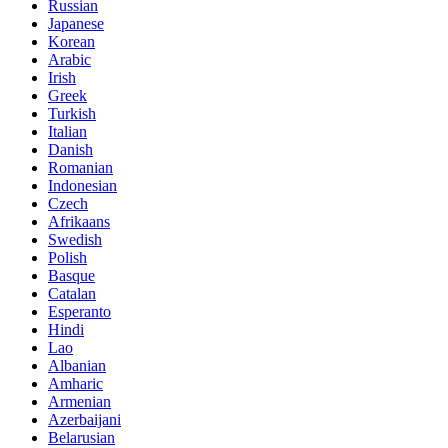
Russian
Japanese
Korean
Arabic
Irish
Greek
Turkish
Italian
Danish
Romanian
Indonesian
Czech
Afrikaans
Swedish
Polish
Basque
Catalan
Esperanto
Hindi
Lao
Albanian
Amharic
Armenian
Azerbaijani
Belarusian