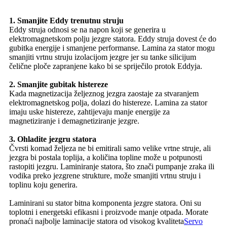
1. Smanjite Eddy trenutnu struju
Eddy struja odnosi se na napon koji se generira u
elektromagnetskom polju jezgre statora. Eddy struja dovest će do
gubitka energije i smanjene performanse. Lamina za stator mogu
smanjiti vrtnu struju izolacijom jezgre jer su tanke silicijum
čelične ploče zapranjene kako bi se spriječilo protok Eddyja.
2. Smanjite gubitak histereze
Kada magnetizacija željeznog jezgra zaostaje za stvaranjem
elektromagnetskog polja, dolazi do histereze. Lamina za stator
imaju uske histereze, zahtijevaju manje energije za
magnetiziranje i demagnetiziranje jezgre.
3. Ohladite jezgru statora
Čvrsti komad željeza ne bi emitirali samo velike vrtne struje, ali
jezgra bi postala toplija, a količina topline može u potpunosti
rastopiti jezgru. Laminiranje statora, što znači pumpanje zraka ili
vodika preko jezgrene strukture, može smanjiti vrtnu struju i
toplinu koju generira.
Laminirani su stator bitna komponenta jezgre statora. Oni su
toplotni i energetski efikasni i proizvode manje otpada. Morate
pronaći najbolje laminacije statora od visokog kvaliteta
Servo