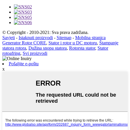
© Copyright - 2010-2021: Sva prava zadržana.
Savjeti
-
Istaknuti proizvodi
-
Sitemap
-
Mobilna stranica
Generator Rotor CORE
,
Stator i rotor u DC motoru
,
Štampanje
statora rotora
,
Dužina snopa statora
,
Rotorsta stator
,
Stator
rotoafring
,
Svi proizvodi
Pošaljite e-poštu
x