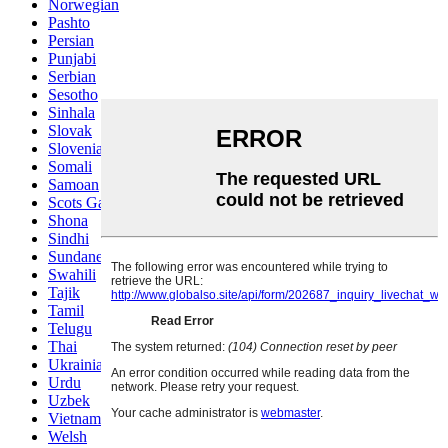
Norwegian
Pashto
Persian
Punjabi
Serbian
Sesotho
Sinhala
Slovak
Slovenian
Somali
Samoan
Scots Gaelic
Shona
Sindhi
Sundanese
Swahili
Tajik
Tamil
Telugu
Thai
Ukrainian
Urdu
Uzbek
Vietnamese
Welsh