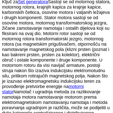
Ključ za
Set generatora
Sastoji se od motornog statora,
motornog rotora, krajnjih kapica za krajnje kapice,
karbonskih četkica, osovine motora i valjanih ležajeva
i drugih komponenti. Stator motora sastoji se od
osovine motora, motornog transformatorskog jezgra,
žičane zamotavanje namotaja i ostalih dijelova koji su
fiksirani na ovaj dio. Motorni rotor sastoji se od
motornog rotora transformatorski jezgro, motornog
rotora (sa magnetskim prigušivačem, otpornošću na
namotavanje magnetskog pola (klizni prsten (poznat i
kao bakreni prsten, prsten za kolektor), električni
obruč i ostale komponente i druge komponente. U
motornom rotoru da visi navijač armature, postoji
struja nakon što izaziva indukcijsku elektromotudnu
silu, prilikom rotirajućih magnetskog polja. Nakon što
je izazvao elektromagnetsku indukcijsku teren za
provođenje pretvorbe energije na
motorni
stator
Namotač i ugradnja metoda za razlikovanje
namotaja motora namotavanje motorom prema
elektromagnetskom namotavanju namotaja i metoda
poravnanja ugradnjom je različita, može se podijeliti u