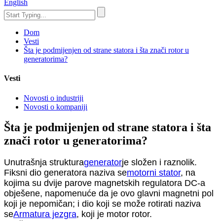
English
Dom
Vesti
Šta je podmijenjen od strane statora i šta znači rotor u
generatorima?
Vesti
Novosti o industriji
Novosti o kompaniji
Šta je podmijenjen od strane statora i šta
znači rotor u generatorima?
Unutrašnja struktura
generator
je složen i raznolik.
Fiksni dio generatora naziva se
motorni stator
, na
kojima su dvije parove magnetskih regulatora DC-a
obješene, napomenuće da je ovo glavni magnetni pol
koji je nepomičan; i dio koji se može rotirati naziva
se
Armatura jezgra
, koji je motor rotor.