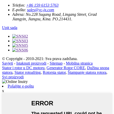
Telefon:
+86 159 6153 5763
E-pošta:
sales@yc-jx.com
Adresa:
No.228 Sugang Road, Lingang Street, Grad
Jiangyin, Jiangsu, Kina. PO.214431.
Upit sada
© Copyright - 2010-2021: Sva prava zadržana.
Savjeti
-
Istaknuti proizvodi
-
Sitemap
-
Mobilna stranica
Stator i rotor u DC motoru
,
Generator Rotor CORE
,
Dužina snopa
statora
,
Stator rotoafring
,
Rotorsta stator
,
Štampanje statora rotora
,
Svi proizvodi
Pošaljite e-poštu
x