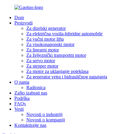
Dom
Proizvodi
Za dizelski generator
Za električna vozila-hibridne automobile
Za vučni motor lifta
Za visokonaponski motor
Za linearni motor
Za željeznički transportni motor
Za servo motor
Za stepper motor
Za motor za uklanjanje poteklasa
Za generator vetra i hidrauličnog napajanja
O nama
Radionica
Zašto izabrati nas
Podrška
FAQs
Vesti
Novosti o industriji
Novosti o kompaniji
Kontaktirajte nas