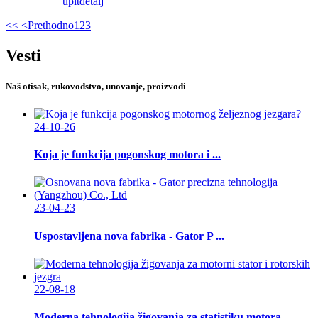
upit
detalj
<<
<Prethodno
1
2
3
Vesti
Naš otisak, rukovodstvo, unovanje, proizvodi
24-10-26
Koja je funkcija pogonskog motora i ...
23-04-23
Uspostavljena nova fabrika - Gator P ...
22-08-18
Moderna tehnologija žigovanja za statistiku motora ...