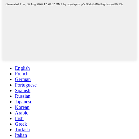
English
French
German
Portuguese
Spanish
Russian
Japanese
Korean
Arabic
Irish
Greek
Turkish
Italian