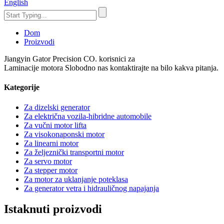
English
Dom
Proizvodi
Jiangyin Gator Precision CO. korisnici za
Laminacije motora Slobodno nas kontaktirajte na bilo kakva pitanja.
Kategorije
Za dizelski generator
Za električna vozila-hibridne automobile
Za vučni motor lifta
Za visokonaponski motor
Za linearni motor
Za željeznički transportni motor
Za servo motor
Za stepper motor
Za motor za uklanjanje poteklasa
Za generator vetra i hidrauličnog napajanja
Istaknuti proizvodi