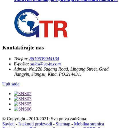
Kontaktirajte nas
Telefon:
8619539944134
E-pošta:
sales@yc-jx.com
Adresa:
No.228 Sugang Road, Lingang Street, Grad
Jiangyin, Jiangsu, Kina. PO.214431.
Upit sada
© Copyright - 2010-2021: Sva prava zadržana.
Savjeti
-
Istaknuti proizvodi
-
Sitemap
-
Mobilna stranica