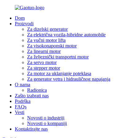
Dom
Proizvodi
Za dizelski generator
Za električna vozila-hibridne automobile
Za vučni motor lifta
Za visokonaponski motor
Za linearni motor
Za željeznički transportni motor
Za servo motor
Za stepper motor
Za motor za uklanjanje poteklasa
Za generator vetra i hidrauličnog napajanja
O nama
Radionica
Zašto izabrati nas
Podrška
FAQs
Vesti
Novosti o industriji
Novosti o kompaniji
Kontaktirajte nas