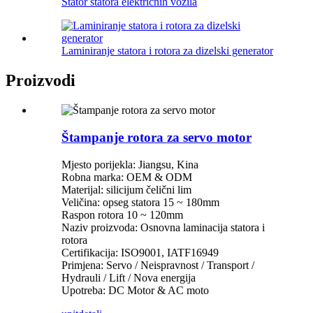
Stator statora električnih vozila
Laminiranje statora i rotora za dizelski generator
Proizvodi
Štampanje rotora za servo motor
Mjesto porijekla: Jiangsu, Kina
Robna marka: OEM & ODM
Materijal: silicijum čelični lim
Veličina: opseg statora 15 ~ 180mm
Raspon rotora 10 ~ 120mm
Naziv proizvoda: Osnovna laminacija statora i
rotora
Certifikacija: ISO9001, IATF16949
Primjena: Servo / Neispravnost / Transport /
Hydrauli / Lift / Nova energija
Upotreba: DC Motor & AC moto