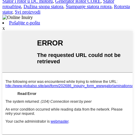
Stator i rotor u DC motoru
,
Generator Rotor CORE
,
Stator
rotoafring
,
Dužina snopa statora
,
Štampanje statora rotora
,
Rotorsta
stator
,
Svi proizvodi
Pošaljite e-poštu
x