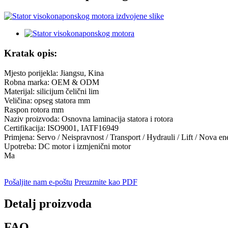
Kratak opis:
Mjesto porijekla: Jiangsu, Kina
Robna marka: OEM & ODM
Materijal: silicijum čelični lim
Veličina: opseg statora mm
Raspon rotora mm
Naziv proizvoda: Osnovna laminacija statora i rotora
Certifikacija: ISO9001, IATF16949
Primjena: Servo / Neispravnost / Transport / Hydrauli / Lift / Nova en
Upotreba: DC motor i izmjenični motor
Ma
Pošaljite nam e-poštu
Preuzmite kao PDF
Detalj proizvoda
FAQ