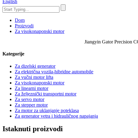
English
Dom
Proizvodi
Za visokonaponski motor
Jiangyin Gator Precision CO
Kategorije
Za dizelski generator
Za električna vozila-hibridne automobile
Za vučni motor lifta
Za visokonaponski motor
Za linearni motor
Za željeznički transportni motor
Za servo motor
Za stepper motor
Za motor za uklanjanje poteklasa
Za generator vetra i hidrauličnog napajanja
Istaknuti proizvodi