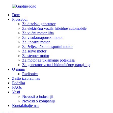
Dom
Proizvodi
Za dizelski generator
Za električna vozila-hibridne automobile
Za vučni motor lifta
Za visokonaponski motor
Za linearni motor
Za željeznički transportni motor
Za servo motor
Za stepper motor
Za motor za uklanjanje poteklasa
Za generator vetra i hidrauličnog napajanja
O nama
Radionica
Zašto izabrati nas
Podrška
FAQs
Vesti
Novosti o industriji
Novosti o kompaniji
Kontaktirajte nas