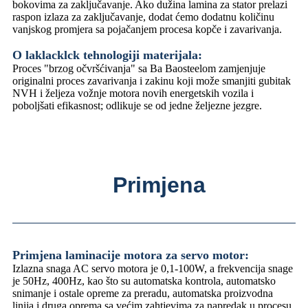
bokovima za zaključavanje. Ako dužina lamina za stator prelazi
raspon izlaza za zaključavanje, dodat ćemo dodatnu količinu
vanjskog promjera sa pojačanjem procesa kopče i zavarivanja.
O laklacklck tehnologiji materijala:
Proces "brzog očvršćivanja" sa Ba Baosteelom zamjenjuje
originalni proces zavarivanja i zakinu koji može smanjiti gubitak
NVH i željeza vožnje motora novih energetskih vozila i
poboljšati efikasnost; odlikuje se od jedne željezne jezgre.
Primjena
Primjena laminacije motora za servo motor:
Izlazna snaga AC servo motora je 0,1-100W, a frekvencija snage
je 50Hz, 400Hz, kao što su automatska kontrola, automatsko
snimanje i ostale opreme za preradu, automatska proizvodna
linija i druga oprema sa većim zahtjevima za napredak u procesu,