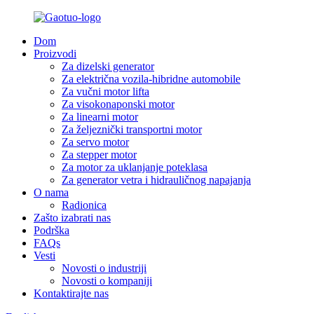
Dom
Proizvodi
Za dizelski generator
Za električna vozila-hibridne automobile
Za vučni motor lifta
Za visokonaponski motor
Za linearni motor
Za željeznički transportni motor
Za servo motor
Za stepper motor
Za motor za uklanjanje poteklasa
Za generator vetra i hidrauličnog napajanja
O nama
Radionica
Zašto izabrati nas
Podrška
FAQs
Vesti
Novosti o industriji
Novosti o kompaniji
Kontaktirajte nas