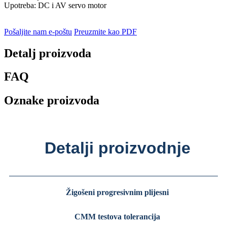
Upotreba: DC i AV servo motor
Pošaljite nam e-poštu
Preuzmite kao PDF
Detalj proizvoda
FAQ
Oznake proizvoda
Detalji proizvodnje
Žigošeni progresivnim plijesni
CMM testova tolerancija