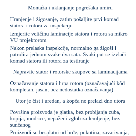
Montaža i uklanjanje pogrešaka umiru
Hranjenje i žigosanje, zatim pošaljite prvi komad
statora i rotora za inspekciju
Izmjerite veličinu laminacije statora i rotora sa mikro
VU projektorom
Nakon prelaska inspekcije, normalno ga žigoši i
patrolira jednom svake dva sata. Svaki put se izvlači
komad statora ili rotora za testiranje
Napravite stator i rotorske skupove sa laminacijama
Označavanje statora i hrpa rotora (označavajući kôd
kompletan, jasan, bez nedostatka označavanja)
Utor je čist i uredan, a kopča ne prelazi dno utora
Površina proizvoda je glatka, bez probijanja zuba,
kopija, modrice, nepaženi zglob za lemljenje, bez
sunčanog
Proizvodi su besplatni od hrđe, pukotina, zavarivanja,