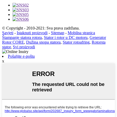
© Copyright - 2010-2021: Sva prava zadržana.
Savjeti
-
Istaknuti proizvodi
-
Sitemap
-
Mobilna stranica
Štampanje statora rotora
,
Stator i rotor u DC motoru
,
Generator
Rotor CORE
,
Dužina snopa statora
,
Stator rotoafring
,
Rotorsta
stator
,
Svi proizvodi
Pošaljite e-poštu
x