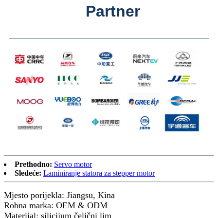
Partner
Prethodno:
Servo motor
Sledeće:
Laminiranje statora za stepper motor
Mjesto porijekla: Jiangsu, Kina
Robna marka: OEM & ODM
Materijal: silicijum čelični lim