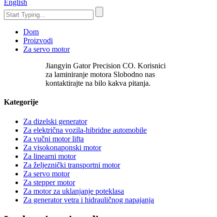
English
Dom
Proizvodi
Za servo motor
Jiangyin Gator Precision CO. Korisnici
za laminiranje motora Slobodno nas
kontaktirajte na bilo kakva pitanja.
Kategorije
Za dizelski generator
Za električna vozila-hibridne automobile
Za vučni motor lifta
Za visokonaponski motor
Za linearni motor
Za željeznički transportni motor
Za servo motor
Za stepper motor
Za motor za uklanjanje poteklasa
Za generator vetra i hidrauličnog napajanja