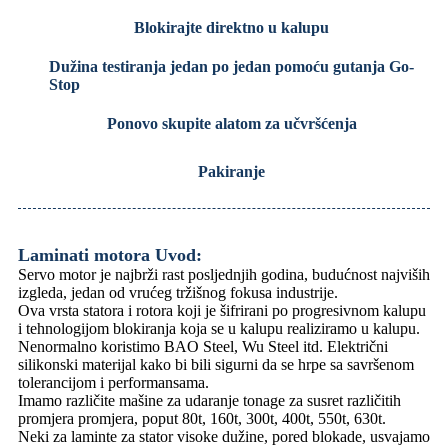
Blokirajte direktno u kalupu
Dužina testiranja jedan po jedan pomoću gutanja Go-
Stop
Ponovo skupite alatom za učvršćenja
Pakiranje
Laminati motora Uvod:
Servo motor je najbrži rast posljednjih godina, budućnost najviših
izgleda, jedan od vrućeg tržišnog fokusa industrije.
Ova vrsta statora i rotora koji je šifrirani po progresivnom kalupu
i tehnologijom blokiranja koja se u kalupu realiziramo u kalupu.
Nenormalno koristimo BAO Steel, Wu Steel itd. Električni
silikonski materijal kako bi bili sigurni da se hrpe sa savršenom
tolerancijom i performansama.
Imamo različite mašine za udaranje tonage za susret različitih
promjera promjera, poput 80t, 160t, 300t, 400t, 550t, 630t.
Neki za laminte za stator visoke dužine, pored blokade, usvajamo